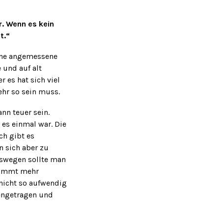
er. Wenn es kein
bt.“
ine angemessene
 und auf alt
 es hat sich viel
mehr so sein muss.
ann teuer sein.
 es einmal war. Die
ch gibt es
n sich aber zu
Deswegen sollte man
ekommt mehr
 nicht so aufwendig
engetragen und