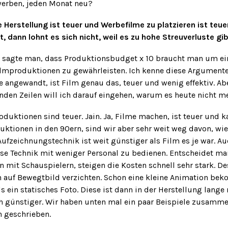
werben, jeden Monat neu?
ie Herstellung ist teuer und Werbefilme zu platzieren ist teu
 dann lohnt es sich nicht, weil es zu hohe Streuverluste gi
n sagte man, dass Produktionsbudget x 10 braucht man um e
lmproduktionen zu gewährleisten. Ich kenne diese Argumente
 angewandt, ist Film genau das, teuer und wenig effektiv. Aber
enden Zeilen will ich darauf eingehen, warum es heute nicht 
oduktionen sind teuer. Jain. Ja, Filme machen, ist teuer und k
uktionen in den 90ern, sind wir aber sehr weit weg davon, wie
ufzeichnungstechnik ist weit günstiger als Film es je war. Au
se Technik mit weniger Personal zu bedienen. Entscheidet ma
n mit Schauspielern, steigen die Kosten schnell sehr stark. 
ch auf Bewegtbild verzichten. Schon eine kleine Animation b
 ein statisches Foto. Diese ist dann in der Herstellung lange
h günstiger. Wir haben unten mal ein paar Beispiele zusamm
an geschrieben.