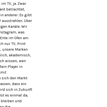
im TV, ja. Zwar
ant betrachtet,
in anderer. Es gibt
 ausstrahlen. Über
igen Kanäle. Wir
Instagram, was
 Ente im Ofen am
h nur TV, Print
e, unsere Marken
nnlich, akademisch,
ich wissen, wen
ain-Player in
 mit
n sich den Markt
lassen, dass ein
ird sich in Zukunft
Ist es einmal da,
 bleiben und
so die