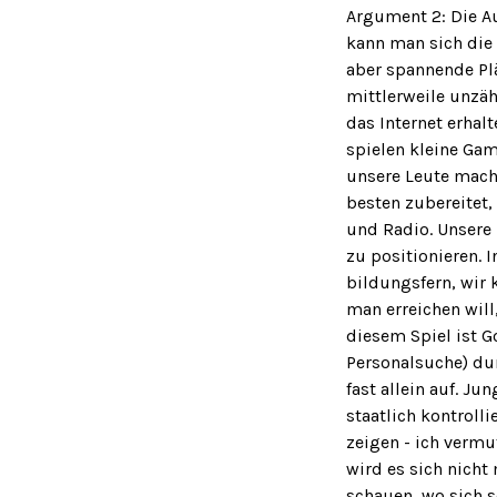
Argument 2: Die Au
kann man sich die 
aber spannende Plä
mittlerweile unzä
das Internet erhal
spielen kleine Gam
unsere Leute mach
besten zubereitet,
und Radio. Unsere 
zu positionieren. I
bildungsfern, wir 
man erreichen will
diesem Spiel ist G
Personalsuche) du
fast allein auf. J
staatlich kontroll
zeigen - ich vermu
wird es sich nich
schauen, wo sich s