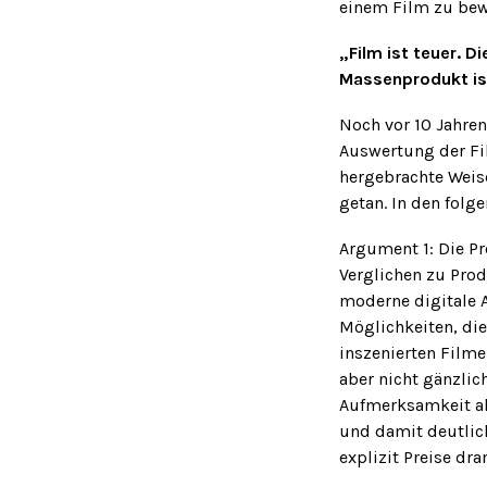
einem Film zu be
„Film ist teuer. D
Massenprodukt ist,
Noch vor 10 Jahre
Auswertung der Fi
hergebrachte Weise
getan. In den folg
Argument 1: Die Pr
Verglichen zu Prod
moderne digitale A
Möglichkeiten, die
inszenierten Filme
aber nicht gänzli
Aufmerksamkeit als
und damit deutlic
explizit Preise dr