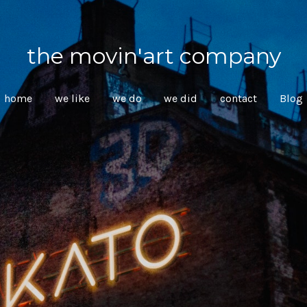
the movin'art company
home
we like
we do
we did
contact
Blog