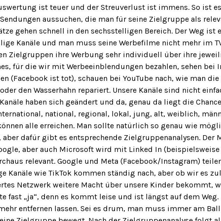
swertung ist teuer und der Streuverlust ist immens. So ist es 
Sendungen aussuchen, die man für seine Zielgruppe als relev
tze gehen schnell in den sechsstelligen Bereich. Der Weg ist e
hlige Kanäle und man muss seine Werbefilme nicht mehr im TV
ten Zielgruppen ihre Werbung sehr individuell über ihre jeweil
es, für die wir mit Werbeeinblendungen bezahlen, sehen bei 
en (Facebook ist tot), schauen bei YouTube nach, wie man die
 oder den Wasserhahn repariert. Unsere Kanäle sind nicht einfac
Kanäle haben sich geändert und da, genau da liegt die Chanc
nternational, national, regional, lokal, jung, alt, weiblich, mä
können alle erreichen. Man sollte natürlich so genau wie mögl
, aber dafür gibt es entsprechende Zielgruppenanalysen. Der M
oogle, aber auch Microsoft wird mit Linked In (beispielsweise
rchaus relevant. Google und Meta (Facebook/Instagram) teile
unge Kanäle wie TikTok kommen ständig nach, aber ob wir es zu
iertes Netzwerk weitere Macht über unsere Kinder bekommt, w
te fast „ja“, denn es kommt leise und ist längst auf dem Weg. 
t mehr entfernen lassen. Sei es drum, man muss immer am Ball
eine Zielgruppe bewegt. Nach der Zielgruppenanalyse folgt al