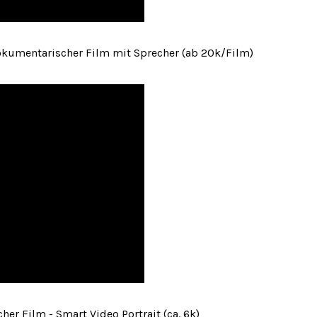
r dokumentarischer Film mit Sprecher (ab 20k/Film)
cher Film - Smart Video Portrait (ca. 6k)