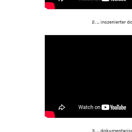
2. ... inszenierte
3. ... dokumentaris